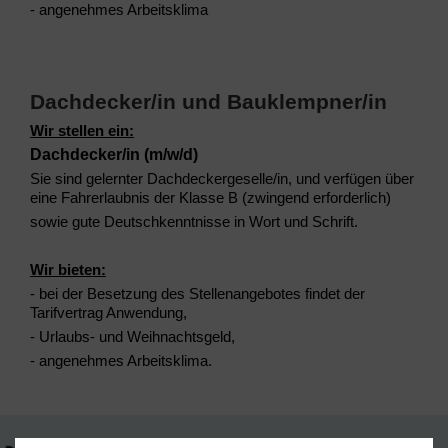
- angenehmes Arbeitsklima
Dachdecker/in und Bauklempner/in
Wir stellen ein:
Dachdecker/in (m/w/d)
Sie sind gelernter Dachdeckergeselle/in, und verfügen über
eine Fahrerlaubnis der Klasse B (zwingend erforderlich)
sowie gute Deutschkenntnisse in Wort und Schrift.
Wir bieten:
- bei der Besetzung des Stellenangebotes findet der
Tarifvertrag Anwendung,
- Urlaubs- und Weihnachtsgeld,
- angenehmes Arbeitsklima.